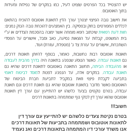
יש להצטייד בכל הפרטים שצוינו לעיל, כמו במקרים של נפילות ומעידות
בתוך האוטובוס.
את חישוב גובה הפיצוי יצטרך עורך הדין לתאונת אוטובוס להוכיח בהתאם
לכללים המפורטים בחוק ובפסיקה. בין האמצעים להוכחת גובה הנזק נמנים:
חוות דעת רפואית
שיכתוב רופא מומחה אשר ימונה בהסכמת הצדדים או ע"י
בית המשפט, קבלות על הוצאות נסיעה, כאב וסבל, אישורים על הפסדי
השתכרות, אישורים על עזרת צד ג' (מטפלת, עוזרת) ועוד
.
תאונות אוטובוס רבות נחשבות, כאמור, בנוסף להיותן תאונות דרכים,
גם
תאונות עבודה
. כאשר הנוסע שנפגע בתאונה היה
בדרך מהבית לעבודה
או
מהעבודה הביתה
, תחשב התאונה באוטובוס לתאונת דרכים שהיא גם
תאונת עבודה
. במקרים אלה, על הנפגע לפנות ל
מוסד לביטוח לאומי
בתביעה לקבלת פיצוי וזאת במקביל לתביעת חברת הביטוח של
האוטובוס.כאשר מדובר בתאונת אוטובוס שהיא גם תאונת דרכים וגם תאונת
עבודה, בטרם נוקטים בצעד כלשהו יש להתייעץ עם עורך דין תאונות
אוטובוס שהוא עורך דין לנזקי גוף שמתמחה בתאונות דרכים
חשוב!!!
בטרם נקיטת צעדים כלשהם יש להתייעץ עם עורך דין
לתאונות אוטובוס ושמתמחה בתביעות של תאונות דרכים
אנו משרד עורכי דין המתמחה בתאונות דרכים ואנ נעמיד