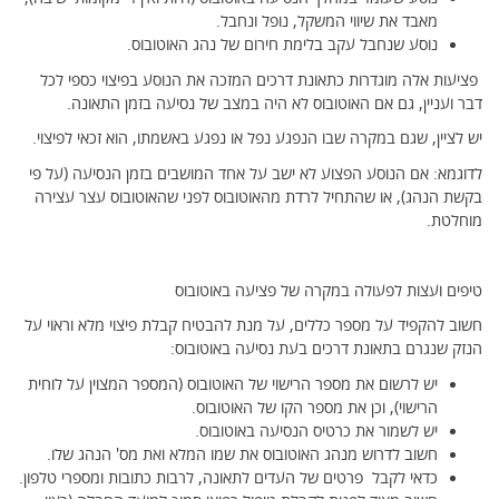
מאבד את שיווי המשקל, נופל ונחבל.
נוסע שנחבל עקב בלימת חירום של נהג האוטובוס.
פציעות אלה מוגדרות כתאונת דרכים המזכה את הנוסע בפיצוי כספי לכל
דבר ועניין, גם אם האוטובוס לא היה במצב של נסיעה בזמן התאונה.
יש לציין, שגם במקרה שבו הנפגע נפל או נפגע באשמתו, הוא זכאי לפיצוי.
לדוגמא: אם הנוסע הפצוע לא ישב על אחד המושבים בזמן הנסיעה (על פי
בקשת הנהג), או שהתחיל לרדת מהאוטובוס לפני שהאוטובוס עצר עצירה
מוחלטת.
טיפים ועצות לפעולה במקרה של פציעה באוטובוס
חשוב להקפיד על מספר כללים, על מנת להבטיח קבלת פיצוי מלא וראוי על
הנזק שנגרם בתאונת דרכים בעת נסיעה באוטובוס:
יש לרשום את מספר הרישוי של האוטובוס (המספר המצוין על לוחית
הרישוי), וכן את מספר הקו של האוטובוס.
יש לשמור את כרטיס הנסיעה באוטובוס.
חשוב לדרוש מנהג האוטובוס את שמו המלא ואת מס' הנהג שלו.
כדאי לקבל פרטים של העדים לתאונה, לרבות כתובות ומספרי טלפון.