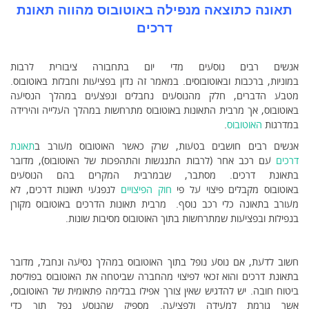
תאונה כתוצאה מנפילה באוטובוס מהווה תאונת
דרכים
אנשים רבים נוסעים מדי יום בתחבורה ציבורית לרבות
במוניות, ברכבות ובאוטובוסים. במאמר זה נדון בפציעות וחבלות באוטובוס.
מטבע הדברים, חלק מהנוסעים נחבלים ונפצעים במהלך הנסיעה
באוטובוס, אך מרבית התאונות באוטובוס מתרחשות במהלך העלייה והירידה
במדרגות
האוטובוס
.
אנשים רבים חושבים בטעות, שרק כאשר האוטובוס מעורב ב
תאונת
דרכים
עם רכב אחר (לרבות התנגשות והתהפכות של האוטובוס), מדובר
בתאונת דרכים. מסתבר, שבמרבית המקרים בהם הנוסעים
באוטובוס מקבלים פיצוי על פי
חוק הפיצויים
לנפגעי תאונות דרכים, לא
מעורב בתאונה כלי רכב נוסף. מרבית תאונות הדרכים באוטובוס מקורן
בנפילות ובפציעות שמתרחשות בתוך האוטובוס מסיבות שונות.
חשוב לדעת, אם נוסע נופל בתוך האוטובוס במהלך נסיעה ונחבל, מדובר
בתאונת דרכים והוא זכאי לפיצוי מהחברה שביטחה את האוטובוס בפוליסת
ביטוח חובה. יש להדגיש שאין צורך אפילו בבלימה פתאומית של האוטובוס,
אשר גורמת למעידה ולפציעה. מספיק שהנוסע נפל תוך כדי