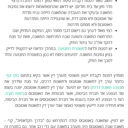
חשוב מאוד לפנות לקבלת טיפול רפואי סמוך למועד החבלה (רצוי
חדר מיון של בית חולים). יש לדאוג שהרופא/אחות ירשמו את נסיבות
התאונה ובעיקר את העובדה שהתאונה הייתה נניח מדלת
של אוטובוס ולא סתם דלת, או שהנפילה הייתה ממדרגות
האוטובוס ולא מסתם מדרגות.
רצוי מאוד לערוך גם רישום לגבי מספר הקו, המיקום המדויק שבו
התרחשה התאונה והשעה שבה התרחשה התאונה, וזאת על מנת
להקל אח"כ על ניהול התיק.
יש לפנות ולדווח ל
משטרת התנועה
. במהלך הדיווח יש להקפיד לדייק
בציון נסיבות התאונה. לפעמים ניסוח לא נכון במשטרת התנועה עלול
לסבך את התיק.
מומלץ לפנות לקבלת ייעוץ משפטי מעורך דין אשר בקיא בתחום
נזקי גוף
כלומר עורך דין לתאונות אוטובוס ולתאונות דרכים, על מנת שידריך את
ה
נפגע תאונת דרכים
כיצד יש לפעול. עורך דין לתאונת אוטובוס, יפנה בשמו
של הנפגע אל חברת הביטוח, אשר מבטחת את האוטובוס ב
ביטוח חובה
.
רצוי כי הנפגע לא יפנה בעצמו אל חברת האוטובוסים או אל חברת הביטוח,
אלא תחילה יפנה לייעוץ משפטי כאמור אצל עורך דין לתאונות אוטובוס.
יש לציין, שתאונה באוטובוס יכולה להתרחש גם "בדרך הקלאסית", קרי -
תאונה שבה האוטובוס היה מעורב בתאונה עם כלי רכב אחר. גם במקרה זה