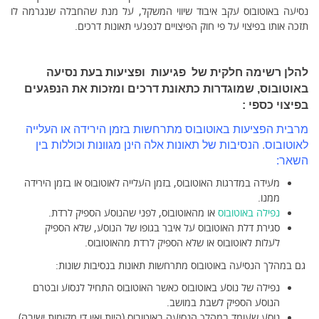
נסיעה באוטובוס עקב איבוד שיווי המשקל, על מנת שהחבלה שנגרמה לו
תזכה אותו בפיצוי על פי חוק הפיצויים לנפגעי תאונות דרכים.
להלן רשימה חלקית של פגיעות ופציעות בעת נסיעה
באוטובוס, שמוגדרות כתאונת דרכים ומזכות את הנפגעים
בפיצוי כספי :
מרבית הפציעות באוטובוס מתרחשות בזמן הירידה או העלייה
לאוטובוס. הנסיבות של תאונות אלה הינן מגוונות וכוללות בין
השאר:
מעידה במדרגות האוטובוס, בזמן העלייה לאוטובוס או בזמן הירידה
ממנו.
נפילה באוטובוס
או מהאוטובוס, לפני שהנוסע הספיק לרדת.
סגירת דלת האוטובוס על איבר בגופו של הנוסע, שלא הספיק
לעלות לאוטובוס או שלא הספיק לרדת מהאוטובוס.
גם במהלך הנסיעה באוטובוס מתרחשות תאונות בנסיבות שונות:
נפילה של נוסע באוטובוס כאשר האוטובוס התחיל לנסוע ובטרם
הנוסע הספיק לשבת במושב.
נוסע שעומד במהלך הנסיעה באוטובוס (היות ואין די מקומות ישיבה),