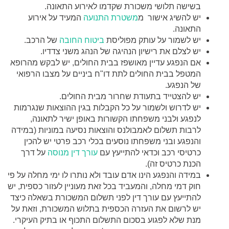
בשישה תלושי משכורת שקדמו לאירוע התאונה.
יש להשיג אישור מ
משטרת התנועה
המעיד על אירוע
התאונה.
יש לשמור על עותק מפוליסת
ביטוח החובה
של הרכב.
יש לצלם את רישיון הנהיגה של הנהג משני צדדיו.
אם הנפגע עדיין מאושפז בבית החולים, יש לבקש מהרופא
המטפל בבית החולים לתת דו"ח ביניים על מצבו הרפואי
של הנפגע.
יש להצטייד בתעודת שחרור מבית החולים.
יש לדרוש ולשמור על כל הקבלות בגין ההוצאות שנגרמות
לנפגע ולבני משפחתו הקשורות באופן ישיר לתאונה,
לרבות תשלום לאמבולנס והוצאות נסיעה במוניות (במידה
והנפגע ובני משפחתו נוסעים בכלי רכב פרטי יש להכין
כרטיסי רכב וכדאי להתייעץ עם
עורך דין מנוסה
על דרך
הכנת כרטיס זה).
במידה והנפגע הינו אדם עובד ולא נותרו לו ימי מחלה על פי
חוק דמי מחלה, והמעביד בכל זאת מעוניין לעזור כספית, יש
להתייעץ עם עורך דין לפני תשלום המשכורת בשאלה כיצד
יש לרשום את העזרה הכספית בתלוש המשכורת, וזאת על
מנת שלא לפגוע בסכום התשלום התכוף או בתיק העיקרי.