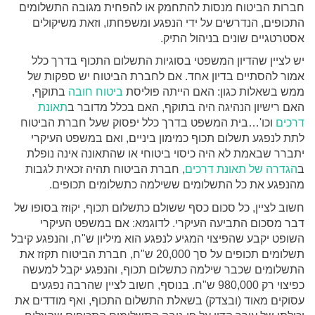
חברות הביטוח מנסות להתחמק או להפחית מגובה התשלומים
התכופים, הנדרשים על ידי הנפגע ומשפחתו, וזאת משיקולים
אסטרטגיים שונים בניהול התיק.
יש לציין שהדיון המשפטי בסוגיות התשלום התכוף בדרך כלל
אמור להסתיים בדיון אחד. אם לחברת הביטוח יש ספקות של
ממש בשאלות כגון: האם הייתה פוליסת
ביטוח חובה
בתוקף,
האם רישיון הנהיגה היה בתוקף, האם בכלל מדובר ב
תאונת
דרכים
וכו'
…
בית המשפט בדרך כלל יפסוק שעל חברת הביטוח
לתת לנפגע תשלום תכוף כמימון ביניים, ואם במשפט העיקרי
יתברר שבאמת לא היה כיסוי ביטוחי או שהתאונה אינה נופלת
ב
הגדרה של תאונת דרכים
, חברת הביטוח תהיה זכאית לגבות
מהנפגע את כל התשלומים ששילמה כתשלומים תכופים.
חשוב לציין, כל סכום כסף ששולם כתשלום תכוף, יקוזז בסופו של
דבר מסכום התביעה העיקרי. לדוגמא: אם במשפט העיקרי
השופט יקבע שהפיצוי המגיע לנפגע הוא מיליון ש"ח, והנפגע קיבל
תשלומים תכופים על סך 20,000 ש"ח, חברת הביטוח תקזז את
התשלומים שכבר שילמה כתשלום תכוף, והנפגע יקבל למעשה
כפיצוי רק 980,000 ש"ח. בנוסף, חשוב לציין שהרבה נפגעים
עסוקים מאוד (ובצדק) בשאלת התשלום התכוף, ואף מודדים את