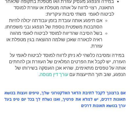
במידה והנפגע מעסיק עוזרת ו/או מטפלת בתקופה שלאחר
התאונה, רצוי לדווח על אותה מטפלת או עוזרת למוסד
לביטוח לאומי משתי סיבות עיקריות:
אם תיפגע אותה עובדת בזמן עבודתה יכולה להיות
הסתבכות משפטית נוספת של הנפגע ובני משפחתו.
בשל הסיבה שהדיווח למוסד לביטוח לאומי מהווה
ראיה לכאורה שאכן שולמה ההוצאה בגין מטפלת או
עוזרת.
במידה ומסיבה כלשהי לא ניתן לדווח למוסד לביטוח לאומי על
העזרה, יש לקבל את הפרטים המלאים של העוזרת וכן להחתים
אותה על טפסים מתאימים, שהיא אכן הועסקה בשירותו של
הנפגע, שוב תוך התייעצות עם
עורך דין מנוסה
.
אם ברצונך לקבל לתיבת הדאר האלקטרוני שלך, טיפים ועצות בנושא
תאונות דרכים, יש למלא את פרטיך, ואנו נשלח לך בכל יום טיפ בעל
ערך בנושא תאונות דרכים