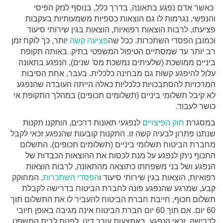
כאשר אדם נפגע בתאונה, בדרך כלל, בנוסף לנזק הפיסי
והנפשי, נגרמות לו גם הוצאות כספיות משמעותיות בעקבות
פציעתו, לרבות הוצאות רפואיות, הוצאות בגין שירותי סיעוד
וכמובן הפסדי השתכרות. ככל שה
פציעה קשה
יותר, כך לוקח זמן
רב יותר עד שמסתיים הטיפול המשפטי בתיק. באותה תקופת
ביניים ממושכת (שלעיתים נמשכת מס' שנים), הנפגע בתאונה
עלול להיפגע קשות גם מבחינה כלכלית. בעבר, אחת הסיבות
המרכזיות להסתבכויות כלכליות כאלה הייתה העובדה שהנפגע
לא קיבל תשלומי ביניים (תשלומים תכופים) במהלך התקופת אי
כושר לעבוד.
במסגרת
חוק הפיצויים
לנפגעי תאונות דרכים, הותקנו תקנות
שנתנו פתרון לבעיה קשה זו. התקנות קובעות שהנפגע זכאי לקבל
מחברת הביטוח תשלומי ביניים (תשלומים תכופים). התשלום
התכוף ניתן לנפגע על מנת לכסות את ההוצאות הכבדות של
הנפגע ושל בני משפחתו כתוצאה מהתאונה, לרבות הוצאות
רפואיות, הוצאות בגין שירותי סיעוד ו
הפסדי השתכרות
. המחוקק
קבע, שמרגע שהנפגע פונה לחברת הביטוח בדרישה לקבלת
תשלום תכוף, חייבת חברת הביטוח להעביר לו את התשלום תוך
60 יום. אם תוך 60 יום חברת הביטוח אינה מגיבה באופן חיובי
לדרישה, זכאי הנפגע, באמצעות עורך דינו, לפנות לבית המשפט