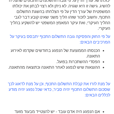
יכולתו של עורך הדין על פי גובה התשלומים התכופים שהצליח
להשיג. גישה זו היא שגויה. לא ניתן ולא רצוי לבחון את יכולתו
המשפטית של עורך הדין על פי הצלחתו בהשגת התשלום
התכוף, וחשוב לזכור שזהו הליך משני שאינו קובע דבר לגבי
ההליך העיקרי, ואת עיקר המאמץ המשפטי יש להשקיע בהליך
העיקרי.
על פי החוק והפסיקה גובה התשלום התכוף יתבסס בעיקר על
המרכיבים הבאים:
הכנסתו הממוצעת של הנפגע בחודשים שקדמו לאירוע
התאונה.
הפסדי ההשתכרות בפועל.
ההוצאות שיש לנפגע לאחר התאונה וכתוצאה מהתאונה.
על מנת לזרז את קבלת התשלום התכוף, וכן על מנת לדאוג לכך
שסכום התשלום התכוף יהיה סביר, כדאי שכל נפגע יהיה מודע
לכללים הבאים:
אם הנפגע היה אדם עובד - יש להצטייד מבעוד מועד