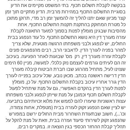
בבקשה לקבלת תשלום תכוף. בתי המשפט מקיימים את הדיון
בסוגיית התשלום התכוף במהירות מרבית. הדיון מתקיים תוך זמן
קצר מכיוון שאם יתנו להליך זה להמשך זמן רב מדי, תרוקן מתוכן
כל מטרת המחוקק בהתקנת תקנות התשלום התכוף. אחת
מהסיבות שבגינן מומלץ לפנות בסמוך למועד התאונה לקבלת
עזרה מעורך דין היא נושא התשלום התכוף. כל עוד הנפגע בבית
החולים, יש לנפגע ולבני משפחתו הרגשה מוטעית, שלא צריך
למהר בפניה לעורך הדין. לדאבוני הרב, רבים מהנפגעים פונים
לקבלת עזרה מעורך דין, רק מס' שבועות לאחר הפגיעה. בעיכוב
זה הם לעיתים גורמים לעצמם נזק כלכלי. למעשה, מניין 60 הימים
שצוינו לעיל, מתחיל מהרגע שבו חברת הביטוח קיבלה מעורך
הדין דרישה ראשונה בכתב. מכאן נובע, שכל עיכוב בפנייה לעורך
הדין גורר אחריו עיכוב בקבלת התשלום התכוף. על כן, מומלץ
לפנות לעורך הדין בהקדם האפשרי, גם על מנת שיתחיל לפעול
לקבלת תשלום תכוף וכמובן על מנת שייתן לנפגע ולבני משפחתו
עצות ראשוניות שיעזרו להם לממש את מלוא זכויותיהם בתביעה.
יש לציין שאם הנפגע זקוק לעזרה בבית (מטפלת, אחות צמודה,
וכו'...), חשוב שבתעודת השחרור מבית החולים ירשם במפורש
שהנפגע זקוק לשירותי סיעוד ועזרה בבית, וזאת על מנת להקל על
תהליך קבלת ההחזר הכספי בגין הוצאה זו. במקרים רבים,