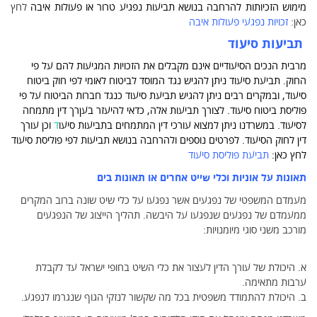
מימוש הזכיותות להרחבה בנושא
תביעות נפגיע טרור
או
פעולות איבה
לחץ
כאן:
זכויות נפגעי פעולות איבה
תביעות סיעוד
מרבית
הנכים הסיעודיים
אינם מקבלים את הזכויות המגיעות להם על פי
החוק.
תביעת סיעוד
ניתן להגיש נגד המוסד לביטוח לאומי לפי
חוק ביטוח
סיעוד
, ובמקרים רבים ניתן להגיש
תביעת סיעוד כנגד חברות הביטוח
על פי
פוליסת ביטוח סיעוד
. לצורך תביעות אלה, כדאי להיעזר בעןרך דין מתמחה
לסיעוד. במשרדנו ניתן למצוא
עורכי דין המתמחים בתביעות סיעו
ד
וכן
עורך
דין לחוק הסיעוד
. לפרטים נוספים ולהרחבה בנושא
תביעות לפי פוליסת סיעוד
לחץ כאן:
תביעת פוליסת סיעוד
תאונות על אוניות וכלי שייט אחרים או תאונות בים
מעמדם המשפטי של נפגעים אשר נפגעו על כלי שיט שונה ברוב המקרים
ממעמדם של נפגעים שנפגעו על היבשה. תהליך הייצוג של הנפגעים
מורכב משני סוגי מיומנויות:
א. היכולת של עורך הדין לעצור את כלי השיט בחופי ישראל עד לקבלת
ערבות מתאימה.
ב. היכולת להתמודד משפטית בכל מה שקשור לנזקי הגוף שנגרמו לנפגע.