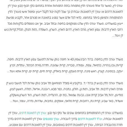
עורכי דין, כאשר כל אחד מעורכי הדין מתמחה בתת התמחות אחרת בתחום נזקי הגוף (כגון עורך דין
לתאונות דרכים או עורך דין לתאונות עבודה) כך שכל לקוח יכול לקבל ייעוץ וטיפול אישי מעורך הדין
ההמתמחה והמיומן ביותר בתחומו. כדאי לכל אדם אשר נפגע בתאונה או מגורם אחר, לקבוע פגישת
ייעוץ במשרדינו. משרד עורכי הדין שלנו ממוקמים בחיפה ובתל אביב. אך אנו מטפלים בלקוחות מכל
רחבי הארץ לרבות: צפון הארץ, מרכז הארץ, דרום הארץ, השרון, השפלה ,רמת הגולן, הגליל,קריות גוש
דן ועוד...
משרד עורכי הדין בחיפה: ברח' רובינשטיין 43 א' חיפה נותן שירות לתושבי צפון הארץ לרבות: חיפה,
קריות,עכו,נהריה, כרמיאל, צפת, עפולה, טבריה, קרית שמונה, חדרה,טירת הכרמל, עתלית, זכרון
יעקב, בנימינה, קצרין, ראש פינה, קרית מוצקין, קרית ביאליק, קרית חיים, קרית ים, קרית אתא ועוד...
משרד עורכי הדין בגוש דן ברח' י.ד. ברקוביץ 4 (מגדל המוזיאון) תל אביב נותן שירות לכל תושבי גוש דן
ומרכז הארץ לרבות: תל אביב, רמת גן, חולון, נתניה, כפר סבא, רעננה, אריאל, רמלה, ראשון לציון,
מודיעין, יהוד,תל אביב קרית אונו, גבעת שמואל, בת ים, הרצלייה, רמת השרון, הוד השרון,אשקלון,
אשדוד, באר שבע, קרית גת, רחובות, קרית מלאכי, אופקים, נתיבות, שדרות, גדרה, עומר, ועוד...
במשרדנו עורכי דין ההמתמחים בתחומים שונים של נזקי גוף כגון:
עורך דין לתאונת דרכים
, עורך דין
לתאונות עבודה,
עו"ד לתאונות דרכים
בדרך לעבודה,
עורך פטנטים
עורך דין לתאונות דרכים בדרך
חזרה מהעבודה הביתה, עורך דין לתאונות דרכים באוטובוס, עורך דין לתאונות דרכים עם אופנוע,