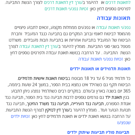
לתאונות דרכים
או להיעזר ב
עורך דין לתאונת דרכים
לצורך הגשת התביעה.
לפרטים נוספים לחץ כאן:
זכויות נפגעי תאונות דרכים
תאונות עבודה
נפגעי תאונות עבודה
או נפגעים ממחלות מקצוע, זכאים לתבוע פיצויים
מהמוסד לביטוח לאומי וברוב המקרים גם בתביעה כנגד המעביד וחברת
הביטוח של המעביד בתביעת אחריות או בתביעת חבות מעבידים. משרדנו
מטפל בשני סוגי התביעות. מומלץ להיעזר ב
עורך דין לתאונת עבודה
לצורך
הגשת התביעה . על הרחבה בנושא תאונת עבודה ולפרטים נוספים לחץ
כאן:
זכויות נפגעי תאונות עבודה
תאונות תלמידים
או
תאונות ילדים
כל תלמיד מגיל 6 עד גיל 18 מבוטח ב
ביטוח תאונות אישיות תלמידים
.
הביטוח תקף גם כשהילד אינו נמצא בבית הספר, במשך 24 שעות ביממה,
365 יום בשנה בארץ ובעולם. במקרים רבים כשתלמיד נפצע ניתן לתבוע
בגין
תאונת ילד
גם גורמים נוספים לרבות תביעה נגד בית הספר, תביעה נגד
אגודת הספורט,
תביעה נגד העירייה
,
תביעה נגד משרד החינוך
, תביעה נגד
תנועת הנוער ועוד.. מומלץ להיעזר ב
עורך דין לנזיקין
לצורף הגשת התביעות.
על הרחבה בנושא תאונת ילדים או תאונת תלמידים לחץ כאן:
זכויות ילדים
שנפצע
ו
תביעות פוליו
תביעות שיתוק ילדים