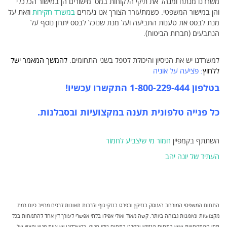
משרדנו מנתח ומנהל את תיקי הלקוחות במס' מישורים הן במישור הכלכלי
והן במישור המשפטי. כשמתעורר הצורך אנו נעזרים
במשרד חקירות
וזאת על
מנת לבסס את טענות התביעה ועל מנת שנוכל לבסס יתרון נוסף על
הנתבעים (חברות הביטוח).
למשרדנו יש את הניסיון והיכולת לטפל בשני התחומים.
להמשך המאמר ישל
ללחוץ
:
פציעה על אוניה
בטלפון 1-800-229-444 התקשרו עכשיו!
כל פנייה טלפונית תענה במקצועיות ובסבלנות.
השתתף בקמפיין
חמור מי שיצביע לחמור
העתיד של יונה יהב
התחום המשפטי המורחב העוסק בנזיקין ובפרט בנזקי גוף ולרבות תאונות דרכים מחייב כיום רמת
מקצועיות ומיומנות גבוהה ביותר. קשה מאוד ואולי אפילו בלתי אפשרי לעורך דין אחד להתמחות בכל
תתי ההתמחויות שיש בתחום הנזיקין ובפרט בתחום נזקי הגוף. במשרדינו יש צוות מגוון ומצוין של