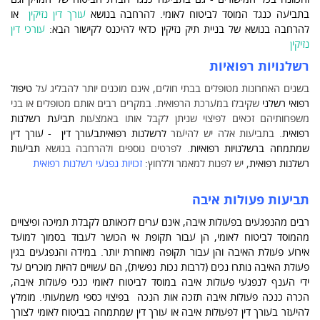
בתביעה כנגד המוסד לביטוח לאומי. להרחבה בנושא
עורך דין נזיקין
או
להרחבה בנושא של בניית תיק נזיקין כדאי להיכנס לקישור הבא:
עורכי דין
נזיקין
רשלנויות רפואיות
בשנים האחרונות מטופלים בבתי חולים, אינם מוכנים יותר להבליג על
טיפול
רפואי רשלני
שקיבלו במערכת הרפואית. במקרים רבים אותם מטופלים או בני
משפחותיהם זכאים לפיצוי שניתן לקבל אותו באמצעות
תביעת רשלנות
רפואית
. בתביעות אלה יש להיעזר
לרשלנות רפואית
ב
עורך דין
-
עורך דין
שמתמחה ברשלנויות רפואיות
. לפרטים נוספים ולהרחבה בנושא
תביעות
רשלנות רפואית
, יש לפנות למאמר וללחוץ:
זכויות נפגעי רשלנות רפואית
תביעות פעולות איבה
רבים מהנפגעים ב
פעולות איבה
, אינם ערים לזכאותם לקבלת תמיכה ו
פיצויים
מהמוסד לביטוח לאומי
, הן עבור תקופת אי הכושר לעבוד בסמוך למועד
אירוע
פעולת האיבה
והן עבור תקופה מאוחרת יותר. במידה ו
הנפגעים בגין
פעולת האיבה
נותרו נכים (לרבות נכות נפשית), הם עשויים להיות מוכרים על
ידי הענף לנפגעי פעולות איבה במוסד לביטוח לאומי כ
נכי פעולות איבה
,
הכרה כנכה פעולות איבה
תזכה אות הנכה בפיצוי כספי משמעותי. מומלץ
להיעזר ב
עורך דין לפעולות איבה
או
עורך דין שמתמחה בביטוח לאומי
לצורך