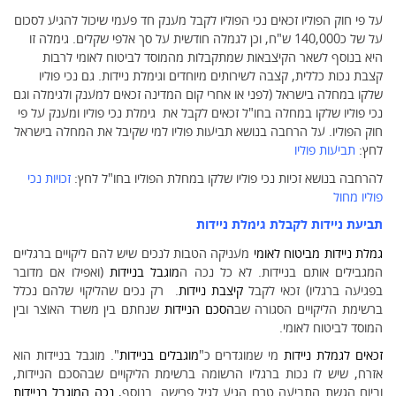
על פי חוק הפוליו זכאים נכי הפוליו לקבל מענק חד פעמי שיכול להגיע לסכום
על של כ140,000 ש"ח, וכן לגמלה חודשית על סך אלפי שקלים. גימלה זו
היא בנוסף לשאר הקיצבאות שמתקבלות מהמוסד לביטוח לאומי לרבות
קצבת נכות כללית, קצבה לשירותים מיוחדים וגימלת ניידות. גם נכי פוליו
שלקו במחלה בישראל (לפני או אחרי קום המדינה זכאים למענק ולגימלה וגם
נכי פוליו שלקו במחלה בחו"ל זכאים לקבל את גימלת נכי פוליו ומענק על פי
חוק הפוליו. על הרחבה בנושא תביעות פוליו למי שקיבל את המחלה בישראל
לחץ:
תביעות פוליו
להרחבה בנושא זכיות נכי פוליו שלקו במחלת הפוליו בחו"ל לחץ:
זכויות נכי
פוליו מחול
תביעת ניידות
לקבלת
גימלת ניידות
גמלת ניידות מביטוח לאומי
מעניקה הטבות לנכים שיש להם ליקויים ברגליים
המגבילים אותם בניידות. לא כל נכה ה
מוגבל בניידות
(ואפילו אם מדובר
בפגיעה ברגליו) זכאי לקבל
קיצבת ניידות
. רק נכים שהליקוי שלהם נכלל
ברשימת הליקויים הסגורה שב
הסכם הניידות
שנחתם בין משרד האוצר ובין
המוסד לביטוח לאומי.
זכאים לגמלת ניידות
מי שמוגדרים כ"
מוגבלים בניידות
". מוגבל בניידות הוא
אזרח, שיש לו נכות ברגליו הרשומה ברשימת הליקויים שבהסכם הניידות,
וביום הגשת התביעה טרם הגיע לגיל פרישה. בנוסף,
נכה המוגבל בניידות