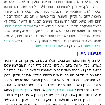
המוסד לביטוח לאומי מהוות במרבית תביעת הנזיקין כתביעות הבסיס של
התביעה. לכן, יש צורך להתמחות ולהתמקצע בכל התביעות כנגד המוסד
לביטוח לאומי. התוצאות של התביעות כנגד המוסד לביטוח לאומי שזורות
וחופפות לתביעות הנזיקין השונות. בכל פציעה או תביעה, המוסד לביטוח
לאומי הוא כמעט הגוף הראשון נגדו מגישים תביעה או דרישה. בחלק לא
מבוטל מהמקרים התובעים עושים זאת ללא ייצוג של
עורך דין לביטוח לאומי
,
ומאוחר יותר מתעוררות בעיות שלא תמיד ניתן לתקן. לכן מומלץ תמיד לפנות
למשרד עורכי דין לביטוח לאומי או לפחות לעורך דין ביטוח לאומי, על מנת
שהתביעה כנגד המוסד לביטוח לאומי לא תסתבך. להרחבה בנושא
עורכי דין
לביטוח לאומי
כדאי ללחוץ כאן :
עורך דין ביטוח לאומי
תביעות נזיקין
דיני הנזיקין הוא תחום רחב ומסובך וכולל בתוכו גם נזקי גוף וגם נזקי רכוש.
משרדנו עוסק אך ורק בתביעות נזיקין בתחום נזקי הגוף. חשוב לציין שלכל
תביעת נזיקין יש הרבה מאוד היבטים ולמעשה כל שאר הנושאים והתחומים
המופעים בעמוד זה הם תתי נושאים בתחום הנזיקין. תביעות הנזיקין בדרך
כלל מתבססות ומסתמכות על פקודת הנזיקין והנושא המרכזי שבו עוסקת
פקודת הנזיקין היא הוכחת עוולת הרשלנות. כדי לבסס ולהוכיח את עוולת
הרשלנות יש לפנות ל
משרד עורכי דין לנזיקין
או לפחות ל
עורך דין נזיקין
עצמאי
שידע לבנות ולתכנן את תיק הנזיקין. עורכי דין נזיקין או עורכי דין שמתמכים
בתחום הנזיקין חייבים להיות מעורבים בתיק כבר מיומו הראשון והכוונה לייעוץ
והכוונה בכל המישורים - גם בתביעה כנגד חברת הביטוח של המזיק וגם