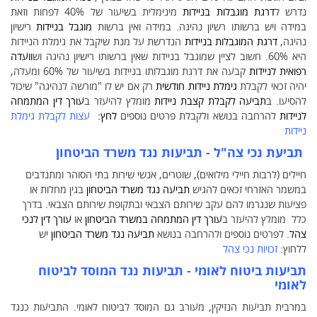
נדרש ל
דרגת מוגבלות בניידות
מינימלית בשיעור של 40% לפחות וזאת
במידה ויש ברשותו רשיון נהיגה. במידה ואין ברשות
מוגבל בניידות
רישיון
נהיגה,
דרגת המוגבלות
בניידות
הנדרשת על מנת שיקבל את גימלת הניידות
היא 60%. חשוב לציין שמוגבל בניידות שאין ברשותו רישיון נהיגה וש
וועדה
רפואית לניידות
קבעה את דרגת מוגבלותו בניידות בשיעור של 60% ומעלה,
יהיה זכאי לקבלת
גימלת ניידות חודשית
רק אם יש לו "מורשה לנהיגה" שיכול
להסיעו. ב
תביעה לקבלת קצבת ניידות
מומלץ להיעזר ב
עורך דין המתמחה
לניידות
להרחבה בנושא ולקבלת פרטים נוספים
לחץ:
עצות לקבלת גימלת
ניידות
תביעת נכי צה"ל
-
תביעות נגד משרד הביטחון
חיילים (לרבות חיילי מילואים), שוטרים, אנשי שירות בתי הסוהר ומתנדבים
במשמר האזרחי זכאים להגיש
תביעה נגד משרד הביטחון
בגין מחלות או
פציעות שנגרמו להם עקב שירותם הצבאי ובתקופת שירותם הצבאי. בדרך
כלל מומלץ להיעזר ב
עורך דין המתמחה במשרד הביטחון
או
עורך דין לנכי
צהל
. לפרטים נוספים ולהרחבה בנושא
תביעה נגד משרד הביטחון
יש
ללחוץ:
זכויות נכי צהל
תביעות ביטוח לאומי
-
תביעות נגד המוסד לביטוח
לאומי
במרבית תביעות הנזיקין, מעורב גם המוסד לביטוח לאומי. התביעות כנגד