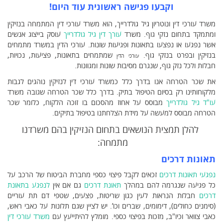
וקבעו פגישה ראשונית עוד היום!
משרד עורכי דין ונוטריון גיל גולדרייך, הוא משרד עורכי דין המתמחה בנזיקין
ומתמקד בתחום נזקי גוף. משרד
עורך דין גיל גולדרייך
עוסק בייצוג אנשים
אשר נפגעו או נפצעו בתאונות ופגיעות שונות. עורכי הדין במשרד מתמחים
בנזיקין ובפרט בנזקי גוף.
שמתמחים בתאונות, פציעות, נכויות,
עורכי הדין
חבלות ולכל נזק גוף, שנגרם מסיבות שונות ומגוונות.
את שכר הטרחה אנו בדרך כלל כמשרד עורכי דין לנזיקין נוהגים לגבות
מלקוחותינו רק בסיום הטיפול בתיק. בדרך כלל שכר הטרחה שגובה משרד
עו"ד גיל גולדרייך
מבוסס על אחוז מהסכום בו זוכה הלקוח, כלומר שכר
הטרחה מבוסס למעשה על מידת הצלחתנו בטיפול בתיקים.
להלן תמצית הנושאים בתחום הנזיקין בהם משרדנו
מתמחה:
תאונות דרכים
נפגעי תאונות דרכים
זכאים לקבל פיצוי כספי מחברת הביטוח של הרכב על
כל פגיעה שנגרמה להם במהלך
תאונת דרכים
גם אם אין
לנפגע בתאונת
דרכים
חבלות הנראות לעין כגון שריטות, פצעים, שטפי דם תת עוריים
(סימנים כחולים), דימומים, שברים וכו’. יש לציין שגם תלונות על כאבי ראש,
כאבי צוואר וכיו"ב, מזכות בפיצוי כספי. מומלץ להיתייעץ עם
משרד עורכי דין